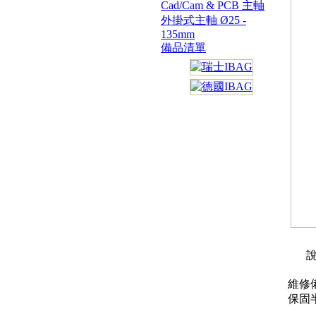
Cad/Cam & PCB 主軸
外掛式主軸 Ø25 -
135mm
備品清單
說
維修
保固