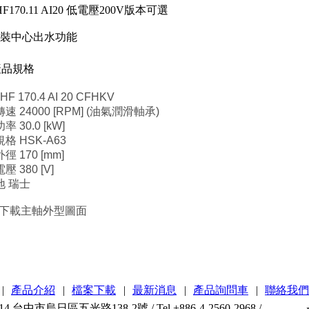
F170.11 AI20 低電壓200V版本可選
加裝中心出水功能
品規格
HF 170.4 AI 20 CFHKV
速 24000 [RPM] (油氣潤滑軸承)
 30.0 [kW]
格 HSK-A63
徑 170 [mm]
 380 [V]
地 瑞士
案下載主軸外型圖面
|
產品介紹
|
檔案下載
|
最新消息
|
產品詢問車
|
聯絡我們
中市烏日區五光路138-2號 / Tel.+886-4-2560-2968 /