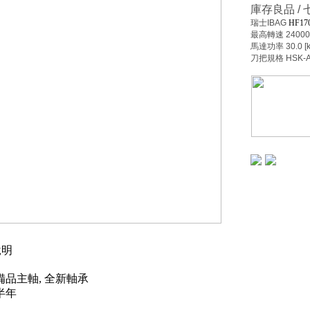
庫存良品 /
瑞士IBAG
HF170
最高轉速 24000
馬達功率 30.0 [
刀把規格 HSK-A
明
備品主軸, 全新軸承
半年