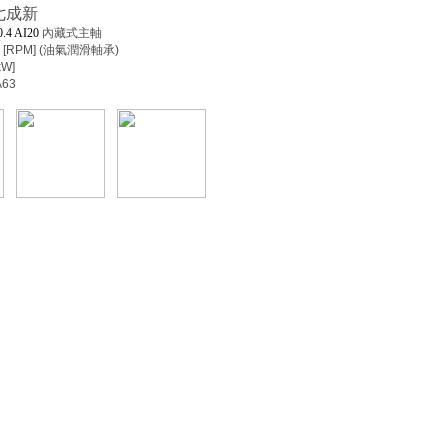
 七成新
.4 AI20
內藏式主軸
 [RPM] (油氣潤滑軸承)
kW]
63