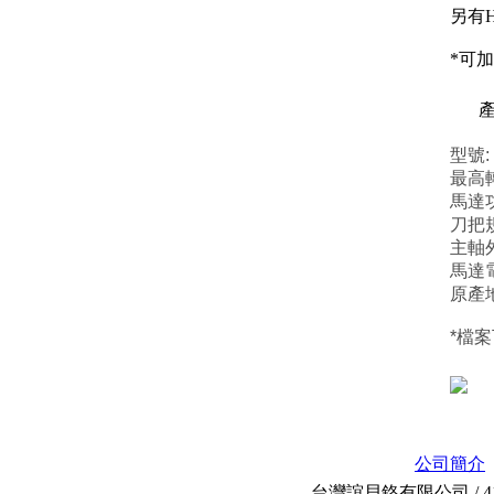
另有H
*可
產
型號: 
最高轉
馬達功率
刀把規
主軸外
馬達電壓
原產
*檔
公司簡介
台灣誼貝鉻有限公司 / 414 台