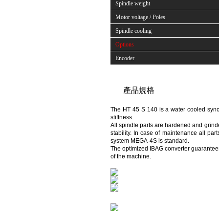
Spindle weight
Motor voltage / Poles
Spindle cooling
Options
Encoder
產品規格
The HT 45 S 140 is a water cooled sync
stiffness.
All spindle parts are hardened and grinde
stability. In case of maintenance all pa
system MEGA-4S is standard.
The optimized IBAG converter guarantees
of the machine.