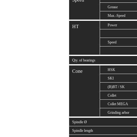
Grease
Max.-Speed
Power
HT
Speed
Qty. of bearings
HSK
Cone
SKI
(B)BT / SK
Collet
Collet MEGA
Grinding arbor
Spindle Ø
Spindle length