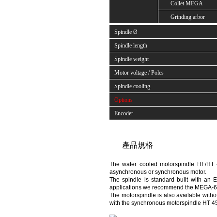
Collet MEGA
Grinding arbor
Spindle Ø
Spindle length
Spindle weight
Motor voltage / Poles
Spindle cooling
Options
Encoder
產品規格
The water cooled motorspindle HF/HT 4
asynchronous or synchronous motor.
The spindle is standard built with an 
applications we recommend the MEGA-6S 
The motorspindle is also available wit
with the synchronous motorspindle HT 4