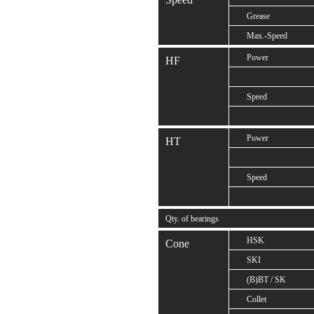
Grease
Max.-Speed
Power
HF
Speed
Power
HT
Speed
Qty. of bearings
HSK
Cone
SKI
(B)BT / SK
Collet